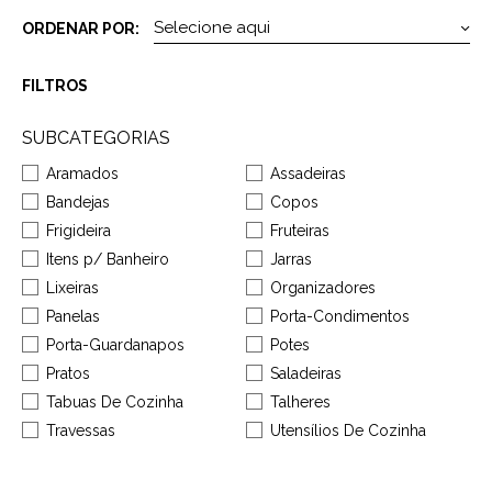
ORDENAR POR:
FILTROS
SUBCATEGORIAS
Aramados
Assadeiras
Bandejas
Copos
Frigideira
Fruteiras
Itens p/ Banheiro
Jarras
Lixeiras
Organizadores
Panelas
Porta-Condimentos
Porta-Guardanapos
Potes
Pratos
Saladeiras
Tabuas De Cozinha
Talheres
Travessas
Utensílios De Cozinha