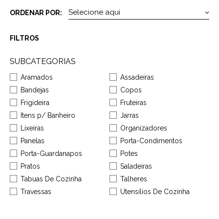
ORDENAR POR:
FILTROS
SUBCATEGORIAS
Aramados
Assadeiras
Bandejas
Copos
Frigideira
Fruteiras
Itens p/ Banheiro
Jarras
Lixeiras
Organizadores
Panelas
Porta-Condimentos
Porta-Guardanapos
Potes
Pratos
Saladeiras
Tabuas De Cozinha
Talheres
Travessas
Utensílios De Cozinha