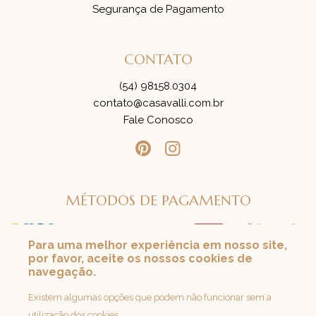
Segurança de Pagamento
CONTATO
(54) 98158.0304
contato@casavalli.com.br
Fale Conosco
MÉTODOS DE PAGAMENTO
Para uma melhor experiência em nosso site,
por favor, aceite os nossos cookies de
SEGURANÇA
navegação.
Loja 100% Segura
Existem algumas opções que podem não funcionar sem a
utilização dos cookies.