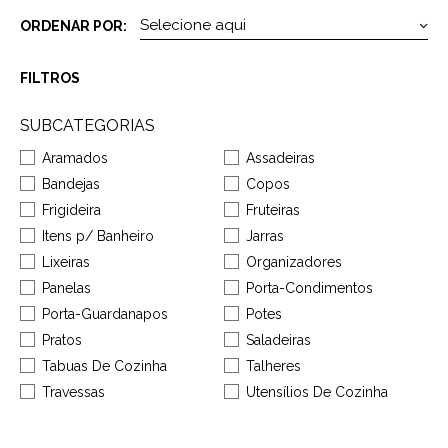
ORDENAR POR:
FILTROS
SUBCATEGORIAS
Aramados
Assadeiras
Bandejas
Copos
Frigideira
Fruteiras
Itens p/ Banheiro
Jarras
Lixeiras
Organizadores
Panelas
Porta-Condimentos
Porta-Guardanapos
Potes
Pratos
Saladeiras
Tabuas De Cozinha
Talheres
Travessas
Utensílios De Cozinha