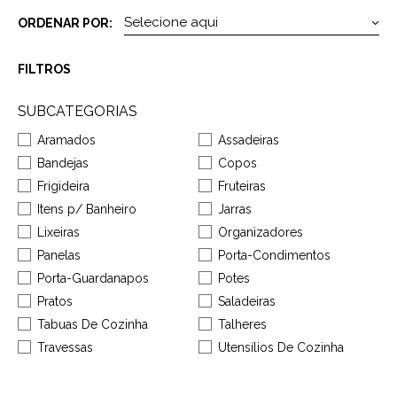
ORDENAR POR:
FILTROS
SUBCATEGORIAS
Aramados
Assadeiras
Bandejas
Copos
Frigideira
Fruteiras
Itens p/ Banheiro
Jarras
Lixeiras
Organizadores
Panelas
Porta-Condimentos
Porta-Guardanapos
Potes
Pratos
Saladeiras
Tabuas De Cozinha
Talheres
Travessas
Utensílios De Cozinha