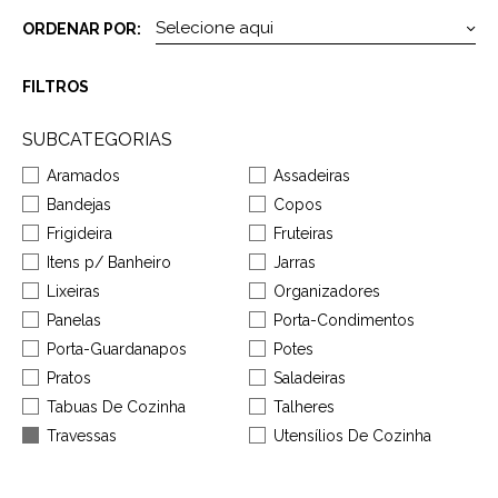
ORDENAR POR:
FILTROS
SUBCATEGORIAS
Aramados
Assadeiras
Bandejas
Copos
Frigideira
Fruteiras
Itens p/ Banheiro
Jarras
Lixeiras
Organizadores
Panelas
Porta-Condimentos
Porta-Guardanapos
Potes
Pratos
Saladeiras
Tabuas De Cozinha
Talheres
Travessas
Utensílios De Cozinha