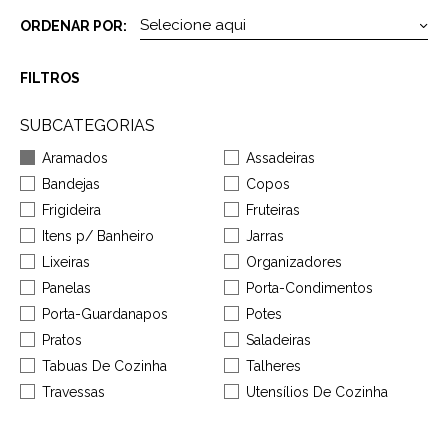
ORDENAR POR:
FILTROS
SUBCATEGORIAS
Aramados
Assadeiras
Bandejas
Copos
Frigideira
Fruteiras
Itens p/ Banheiro
Jarras
Lixeiras
Organizadores
Panelas
Porta-Condimentos
Porta-Guardanapos
Potes
Pratos
Saladeiras
Tabuas De Cozinha
Talheres
Travessas
Utensílios De Cozinha