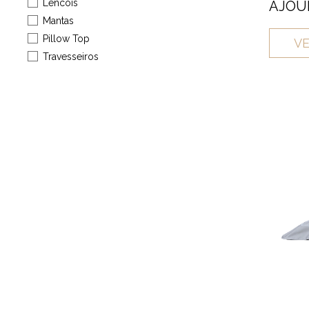
Lencois
AJOUR
Mantas
Pillow Top
VE
Travesseiros