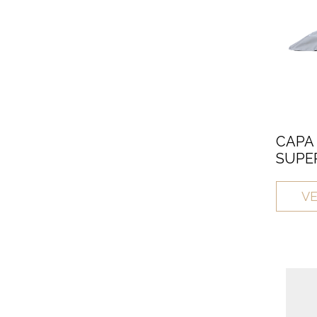
CAPA
SUPER
VE