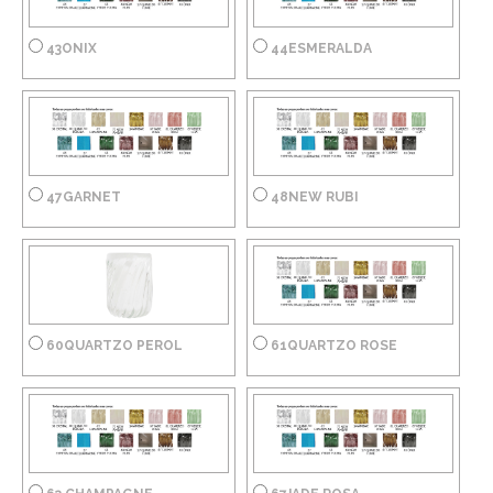
43ONIX
44ESMERALDA
47GARNET
48NEW RUBI
60QUARTZO PEROL
61QUARTZO ROSE