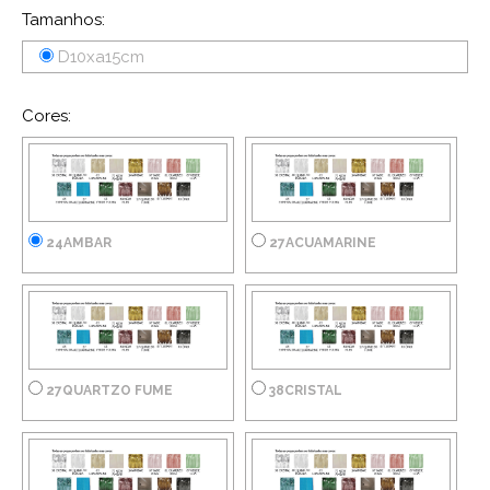
Tamanhos:
D10xa15cm
Cores:
24AMBAR
27ACUAMARINE
27QUARTZO FUME
38CRISTAL