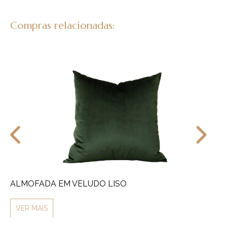
Compras relacionadas:
ALMOFADA EM VELUDO LISO
LU
VER MAIS
V