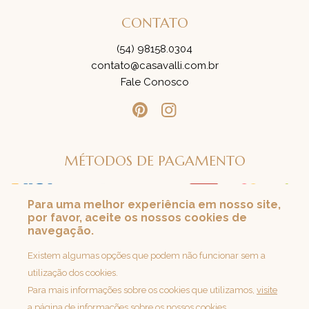
CONTATO
(54) 98158.0304
contato@casavalli.com.br
Fale Conosco
MÉTODOS DE PAGAMENTO
Para uma melhor experiência em nosso site,
por favor, aceite os nossos cookies de
SEGURANÇA
navegação.
Loja 100% Segura
Existem algumas opções que podem não funcionar sem a
utilização dos cookies.
Para mais informações sobre os cookies que utilizamos,
visite
a página de informações sobre os nossos cookies.