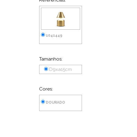
Referências:
1041449
Tamanhos:
D9xa15cm
Cores:
DOURADO