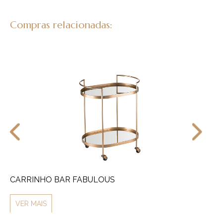
Compras relacionadas:
CARRINHO BAR FABULOUS
VA
VER MAIS
V