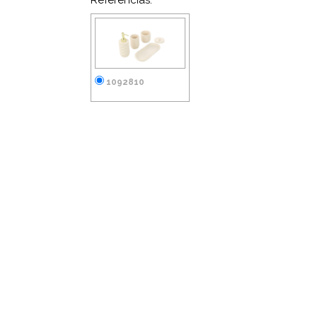
Referências:
1092810