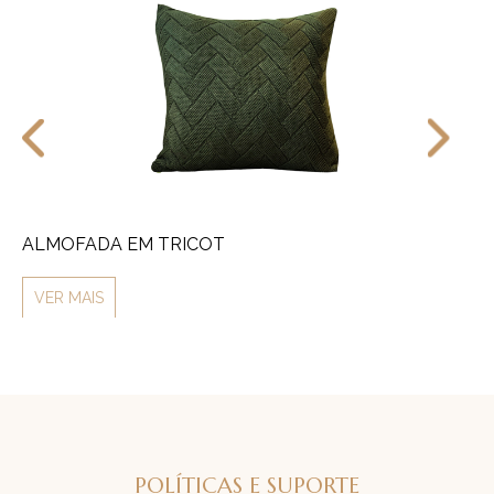
ALMOFADA EM TRICOT
M
VER MAIS
V
POLÍTICAS E SUPORTE